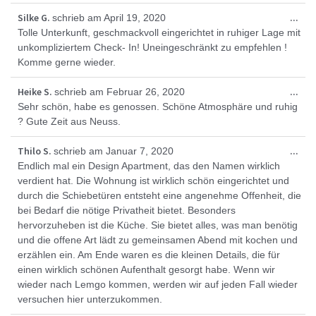
Die
Silke G.
...
schrieb am
April 19, 2020
Met
Tolle Unterkunft, geschmackvoll eingerichtet in ruhiger Lage mit
ein
unkompliziertem Check- In! Uneingeschränkt zu empfehlen !
Komme gerne wieder.
Die
Heike S.
...
schrieb am
Februar 26, 2020
Met
Sehr schön, habe es genossen. Schöne Atmosphäre und ruhig
ein
? Gute Zeit aus Neuss.
Die
Thilo S.
...
schrieb am
Januar 7, 2020
Met
Endlich mal ein Design Apartment, das den Namen wirklich
ein
verdient hat. Die Wohnung ist wirklich schön eingerichtet und
durch die Schiebetüren entsteht eine angenehme Offenheit, die
bei Bedarf die nötige Privatheit bietet. Besonders
hervorzuheben ist die Küche. Sie bietet alles, was man benötig
und die offene Art lädt zu gemeinsamen Abend mit kochen und
erzählen ein. Am Ende waren es die kleinen Details, die für
einen wirklich schönen Aufenthalt gesorgt habe. Wenn wir
wieder nach Lemgo kommen, werden wir auf jeden Fall wieder
versuchen hier unterzukommen.