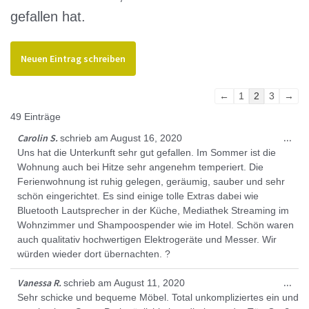
gefallen hat.
Navigation
←
1
2
3
→
der
49 Einträge
Gästebuchliste
Die
Carolin S.
...
schrieb am
August 16, 2020
Met
Uns hat die Unterkunft sehr gut gefallen. Im Sommer ist die
ein
Wohnung auch bei Hitze sehr angenehm temperiert. Die
Ferienwohnung ist ruhig gelegen, geräumig, sauber und sehr
schön eingerichtet. Es sind einige tolle Extras dabei wie
Bluetooth Lautsprecher in der Küche, Mediathek Streaming im
Wohnzimmer und Shampoospender wie im Hotel. Schön waren
auch qualitativ hochwertigen Elektrogeräte und Messer. Wir
würden wieder dort übernachten. ?
Die
Vanessa R.
...
schrieb am
August 11, 2020
Met
Sehr schicke und bequeme Möbel. Total unkompliziertes ein und