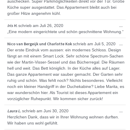
ein
auschecken. Super Parkmöglichkeiten direkt vor der Tür. Große
Küche super ausgestattet. Das Appartement bleibt auch bei
großer Hitze angenehm kühl.
Die
Iris H.
...
schrieb am
Juli 26, 2020
Met
„Eine modern eingerichtete und schön geschnittene Wohnung.“
ein
Die
Nico van Bergeijk und Charlotte Kok
...
schrieb am
Juli 5, 2020
Met
Der erste Eindruk vom aussen: ein modernes Schloss. Design
ein
fängt an mit einem Smart Lock. Sehr schöne Spectrum-Sachen
wie der Martin-Visser-Sessel und das Bücherregal. Die Räumen
hell und weit. Das Bett königlich. In der Küche alles auf Lager.
Das ganze Appartement war sauber gemacht. Der Garten sehr
ruhig und schön. Was fehlt noch? Nichts besonderes. Vielleicht
noch ein kleiner Handgriff in der Duchekabine? Liebe Marita, es
war wunderschön hier. Als Tourist ist dieses Appartement ein
vorzüglicher Ruhepunkt. Wir kommen sicher zurück!
Die
Laura L.
...
schrieb am
Juni 30, 2020
Met
Herzlichen Dank, dass wir in Ihrer Wohnung wohnen durften.
ein
Wir haben uns wohl gefühlt.