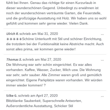
fühlt bei Ihnen. Genau das richtige für einen Kurzurlaub in
dieser wunderschönen Gegend. Unbedingt zu erwähnen ist
noch der wunderschönen verträumte Garten, die Feuerstelle,
und die großzügige Ausstattung mit Holz. Wir haben uns so wohl
gefühlt und kommen sehr gerne wieder. Vielen Dank.
Die
Ulrich R.
...
schrieb am
Mai 31, 2020
Met
☀️☀️☀️☀️☀️Schöne Unterkunft mit Stil und schöner Einrichtung,
ein
die trotzdem bei der Funktionalität keine Abstriche macht. Auch
sonst alles prima, wir kommen gerne wieder!
Die
Thomas S.
...
schrieb am
Mai 27, 2020
Met
Die Wohnung war sehr schön eingerichtet. Es war alles
ein
vorhanden. Kaffee, Wasser, Zucker, Milch usw. Die Wohnung
war sehr, sehr sauber. Alle Zimmer waren groß und gemütlich
eingerichtet. Eigene Parkplätze waren vorhanden. Wir würden
immer wieder kommen! ?
Die
Silke G.
...
schrieb am
April 27, 2020
Met
Blitzblanke Sauberkeit, Superschnelle Antworten,
ein
Außerordentliche Ausstattung, Schicker Stil