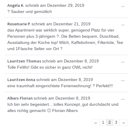
Die
Angela K.
...
schrieb am
Dezember 29, 2019
Met
? Sauber und gemütlich
ein
Die
Rosemarie P.
...
schrieb am
Dezember 21, 2019
Met
das Apartment war wirklich super, genügend Platz für vier
ein
Personen plus 3-jährigem ?. Die Betten bequem, Duschbad,
Ausstattung der Küche top! Milch, Kaffebohnen, Filtertüte, Tee
und 1Flasche Selter vor Ort ?
Die
Lauritzen Thomas
...
schrieb am
Dezember 8, 2019
Met
Tolle FeWo! Gibt es sicher in ganz OWL nicht!
ein
Die
Lauritzen Anna
...
schrieb am
Dezember 8, 2019
Met
eine traumhaft eingerichtete Ferienwohnung! ? Perfekt!!!
ein
Die
Albers Florian
...
schrieb am
Dezember 8, 2019
Met
Ich bin sehr begeistert... tolles Konzept, gut durchdacht und
ein
alles richtig gemacht 🙂 Florian Albers
Navigation
←
1
2
3
→
der