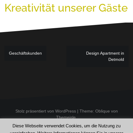
Gästebuchliste
Kreativität unserer Gäste
Beitragsnavigation
Geschäftskunden
Design Apartment in
Detmold
Stolz präsentiert von WordPress
|
Theme:
Oblique
von
Themeisle.
Diese Webseite verwendet Cookies, um die Nutzung zu
Impressum
Allgemeine Geschäftsbedingungen