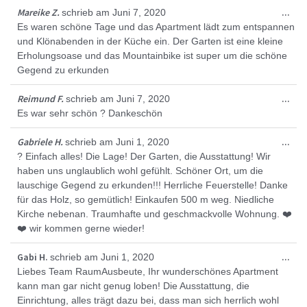
Die
Mareike Z.
...
schrieb am
Juni 7, 2020
Met
Es waren schöne Tage und das Apartment lädt zum entspannen
ein
und Klönabenden in der Küche ein. Der Garten ist eine kleine
Erholungsoase und das Mountainbike ist super um die schöne
Gegend zu erkunden
Die
Reimund F.
...
schrieb am
Juni 7, 2020
Met
Es war sehr schön ? Dankeschön
ein
Die
Gabriele H.
...
schrieb am
Juni 1, 2020
Met
? Einfach alles! Die Lage! Der Garten, die Ausstattung! Wir
ein
haben uns unglaublich wohl gefühlt. Schöner Ort, um die
lauschige Gegend zu erkunden!!! Herrliche Feuerstelle! Danke
für das Holz, so gemütlich! Einkaufen 500 m weg. Niedliche
Kirche nebenan. Traumhafte und geschmackvolle Wohnung. ❤️
❤️ wir kommen gerne wieder!
Die
Gabi H.
...
schrieb am
Juni 1, 2020
Met
Liebes Team RaumAusbeute, Ihr wunderschönes Apartment
ein
kann man gar nicht genug loben! Die Ausstattung, die
Einrichtung, alles trägt dazu bei, dass man sich herrlich wohl