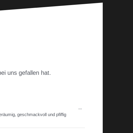
i uns gefallen hat.
Diese
...
Metabox
eräumig, geschmackvoll und pfiffig
ein-/ausblenden.