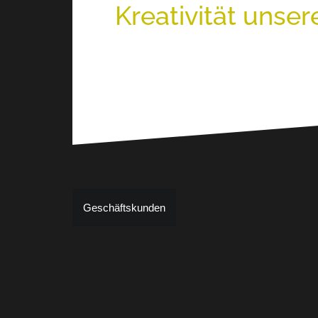
Kreativität unser
Beitragsnavigation
Geschäftskunden