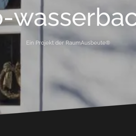
o-wasserbac
Ein Projekt der RaumAusbeute®