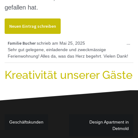
gefallen hat.
Die
Familie Bucher
...
schrieb am
Mai 25, 2025
Met
Sehr gut gelegene, einladende und zweckmässige
ein
Ferienwohnung! Alles da, was das Herz begehrt. Vielen Dank!
Kreativität unserer Gäste
Beitragsnavigation
Geschäftskunden
Design Apartment in
Detmold