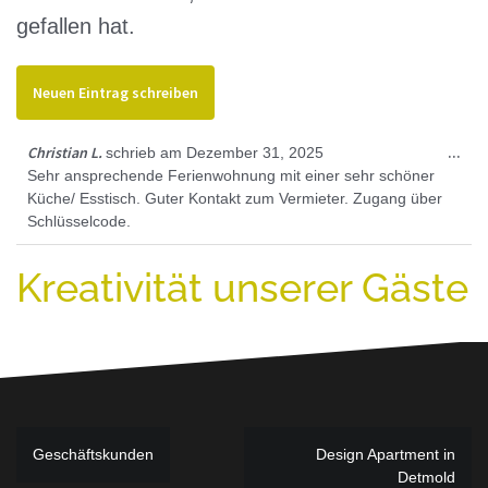
gefallen hat.
Die
Christian L.
...
schrieb am
Dezember 31, 2025
Met
Sehr ansprechende Ferienwohnung mit einer sehr schöner
ein
Küche/ Esstisch. Guter Kontakt zum Vermieter. Zugang über
Schlüsselcode.
Kreativität unserer Gäste
Beitragsnavigation
Geschäftskunden
Design Apartment in
Detmold