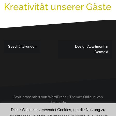
Kreativität unserer Gäste
Beitragsnavigation
Geschäftskunden
Design Apartment in
Detmold
Stolz präsentiert von WordPress
|
Theme:
Oblique
von
Themeisle.
Diese Webseite verwendet Cookies, um die Nutzung zu
Impressum
Allgemeine Geschäftsbedingungen